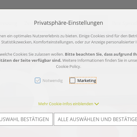
Privatsphäre-Einstellungen
treuung
ZemmaSinga
Tarife
Über uns
Ihre Spen
en [AK + 2]
n ein optimales Nutzererlebnis zu bieten. Einige Cookies sind für den Betr
 Statistikzwecken, Komforteinstellungen, oder zur Anzeige personalisierter I
 welche Cookies Sie zulassen wollen.
Bitte beachten Sie, dass aufgrund I
täten der Seite verfügbar sind.
Weitere Informationen finden Sie in uns
Cookie Policy.
Notwendig
Marketing
Mehr Cookie-Infos einblenden
USWAHL BESTÄTIGEN
ALLE AUSWÄHLEN UND BESTÄTIG