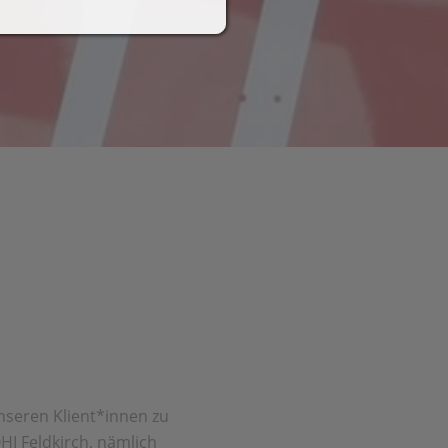
nseren Klient*innen zu
HI Feldkirch, nämlich