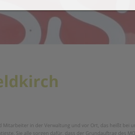
ldkirch
 Mitarbeiter in der Verwaltung und vor Ort, das heißt bei u
tigste. Sie alle sorgen dafür, dass der Grundauftrag des MO