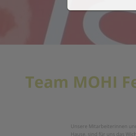
Team MOHI Fe
Unsere Mitarbeiterinnen und
Hause, sind für uns das Wich